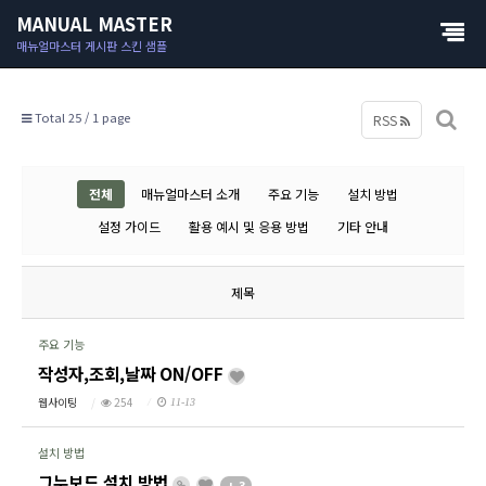
MANUAL MASTER
매뉴얼마스터 게시판 스킨 샘플
Total 25 /
1 page
RSS
전체
매뉴얼마스터 소개
주요 기능
설치 방법
설정 가이드
활용 예시 및 응용 방법
기타 안내
제목
주요 기능
작성자,조회,날짜 ON/OFF
웹사이팅
254
11-13
설치 방법
그누보드 설치 방법
+ 3